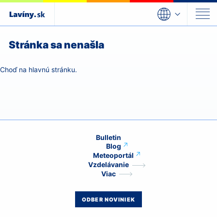
Choď
na
obsah
Choď
na
Stránka sa nenašla
navigáciu
Choď
dole
Choď na hlavnú stránku.
Bulletin
Blog
Meteoportál
Vzdelávanie
Viac
ODBER NOVINIEK