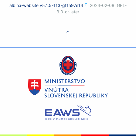
albina-website
v5.1.5-113-gf1a97e14
,
2024-02-08
,
GPL-
3.0-or-later